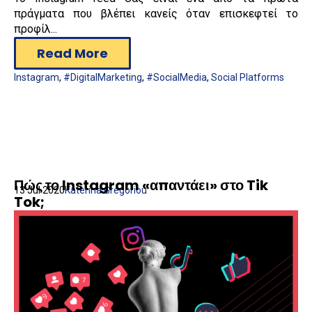
πράγματα που βλέπει κανείς όταν επισκεφτεί το
προφίλ...
Read More
Instagram
,
#DigitalMarketing
,
#SocialMedia
,
Social Platforms
Πώς το Instagram «απαντάει» στο Tik
13 Jul 2020
Katerina Gregoriou
Tok;