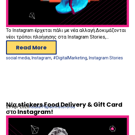
Το Instagram έρχεται πάλι με νέα αλλαγή.Δοκιμάζονται
νέοι τρόποι πλοήγησης στα Instagram Stories,...
Read More
social media
,
Instagram
,
#DigitalMarketing
,
Instagram Stories
Νέα stickers Food Delivery & Gift Card
29 Apr 2020
Koulla Papachristoforou
στο Instagram!