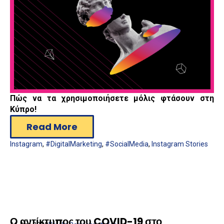
Πώς να τα χρησιμοποιήσετε μόλις φτάσουν στη
Κύπρο!
Read More
Instagram
,
#DigitalMarketing
,
#SocialMedia
,
Instagram Stories
Ο αντίκτυπος του COVID-19 στο