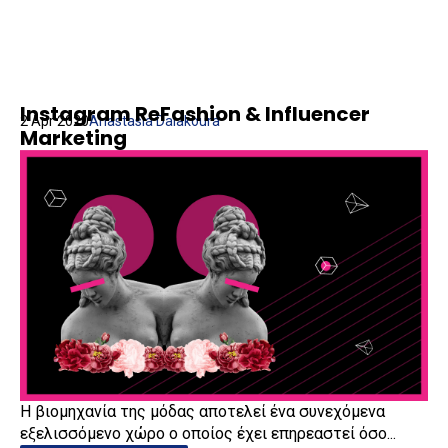
Instagram ReFashion & Influencer
2 Apr 2020
Anastasia Dalakoura
Marketing
H βιομηχανία της μόδας αποτελεί ένα συνεχόμενα
εξελισσόμενο χώρο ο οποίος έχει επηρεαστεί όσο...