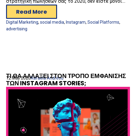
στρατηγική πωλήσεων σας το 2020, δεν είστε μόνοι....
Read More
Digital Marketing
,
social media
,
Instagram
,
Social Platforms
,
advertising
ΤΙ ΘΑ ΑΛΛΑΞΕΙ ΣΤΟΝ ΤΡΟΠΟ ΕΜΦΑΝΙΣΗΣ
12 May 2020
Rafaela Andreou
ΤΩΝ INSTAGRAM STORIES;