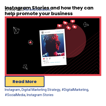
Instagram Stories and how they can
25 May 2020
Rafaela Bakaliaou
help promote your business
Read More
Instagram
,
Digital Marketing Strategy
,
#DigitalMarketing
,
#SocialMedia
,
Instagram Stories