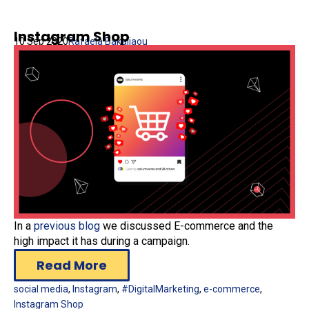
Instagram Shop
10 Sep 2020
Rafaela Bakaliaou
In a
previous blog
we discussed E-commerce and the
high impact it has during a campaign.
Read More
social media
,
Instagram
,
#DigitalMarketing
,
e-commerce
,
Instagram Shop