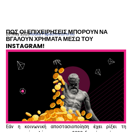
ΠΩΣ ΟΙ ΕΠΙΧΕΙΡΗΣΕΙΣ ΜΠΟΡΟΥΝ ΝΑ
20 May 2020
Koulla Papachristoforou
ΒΓΑΛΟΥΝ ΧΡΗΜΑΤΑ ΜΕΣΩ ΤΟΥ
INSTAGRAM!
Εάν η κοινωνική αποστασιοποίηση έχει ρίξει τη